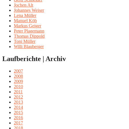
Jochen Alt
Johannes Weiser
Lena Müller
Manuel Köb
Markus Geiger
Peter Plagemann
Thomas Dippold
Toni Müller
Willi Blauberger
Laufberichte | Archiv
2007
2008
2009
2010
2011
2012
2013
2014
2015
2016
2017
2018