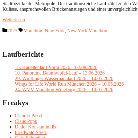
Stadtbezirke der Metropole. Der traditionsreiche Lauf zählt zu den W
Kulisse, anspruchsvollen Brückenanstiegen und einer unvergleichlic
Weiterlesen
Kategorien
Schlagwörter
2025
Marathon
,
New York
,
New York Marathon
Laufberichte
15. Kapellenlauf Vorra 2026 – 02.08.2026
10. Panorama Baumwipfel-Lauf – 13.06.2026
29. Wülflinger Wässernachlauf 2026 – 14.05.2026
Wings for Life World Run München 2026 – 10.05.2026
24. WVV Marathon Würzburg 2026 – 10.05.2026
Freakys
Claudio Pazzi
Claus Popp
Detlef Konstantinidis
Friedwald Stretz
Gerd Schneider