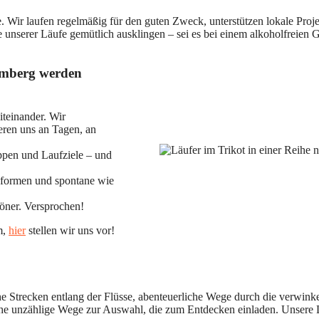
e. Wir laufen regelmäßig für den guten Zweck, unterstützen lokale Pro
 unserer Läufe gemütlich ausklingen – sei es bei einem alkoholfreien
amberg werden
iteinander. Wir
ieren uns an Tagen, an
ppen und Laufziele – und
sformen und spontane wie
höner. Versprochen!
m,
hier
stellen wir uns vor!
e Strecken entlang der Flüsse, abenteuerliche Wege durch die verwink
 unzählige Wege zur Auswahl, die zum Entdecken einladen. Unsere Lau