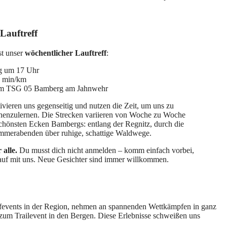
Lauftreff
st unser
wöchentlicher Lauftreff
:
ag um 17 Uhr
5 min/km
m TSG 05 Bamberg am Jahnwehr
ivieren uns gegenseitig und nutzen die Zeit, um uns zu
nnenzulernen. Die Strecken variieren von Woche zu Woche
schönsten Ecken Bambergs: entlang der Regnitz, durch die
ommerabenden über ruhige, schattige Waldwege.
 alle.
Du musst dich nicht anmelden – komm einfach vorbei,
auf mit uns. Neue Gesichter sind immer willkommen.
fevents in der Region, nehmen an spannenden Wettkämpfen in ganz
zum Trailevent in den Bergen. Diese Erlebnisse schweißen uns