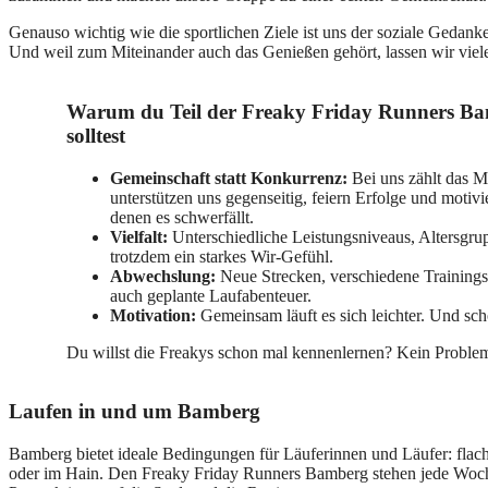
Genauso wichtig wie die sportlichen Ziele ist uns der soziale Gedank
Und weil zum Miteinander auch das Genießen gehört, lassen wir viele
Warum du Teil der Freaky Friday Runners B
solltest
Gemeinschaft statt Konkurrenz:
Bei uns zählt das M
unterstützen uns gegenseitig, feiern Erfolge und motiv
denen es schwerfällt.
Vielfalt:
Unterschiedliche Leistungsniveaus, Altersgru
trotzdem ein starkes Wir‑Gefühl.
Abwechslung:
Neue Strecken, verschiedene Training
auch geplante Laufabenteuer.
Motivation:
Gemeinsam läuft es sich leichter. Und sc
Du willst die Freakys schon mal kennenlernen? Kein Proble
Laufen in und um Bamberg
Bamberg bietet ideale Bedingungen für Läuferinnen und Läufer: flach
oder im Hain. Den Freaky Friday Runners Bamberg stehen jede Woche