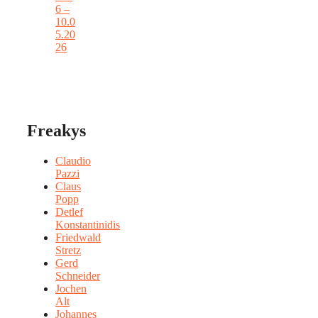
6 –
10.0
5.20
26
Freakys
Claudio
Pazzi
Claus
Popp
Detlef
Konstantinidis
Friedwald
Stretz
Gerd
Schneider
Jochen
Alt
Johannes