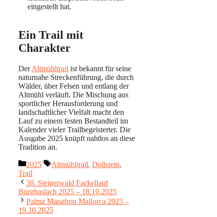
eingestellt hat.
Ein Trail mit
Charakter
Der
Altmühltrail
ist bekannt für seine
naturnahe Streckenführung, die durch
Wälder, über Felsen und entlang der
Altmühl verläuft. Die Mischung aus
sportlicher Herausforderung und
landschaftlicher Vielfalt macht den
Lauf zu einem festen Bestandteil im
Kalender vieler Trailbegeisterter. Die
Ausgabe 2025 knüpft nahtlos an diese
Tradition an.
Kategorien
Schlagwörter
2025
Altmühltrail
,
Dollstein
,
Trail
38. Steigerwald Fackellauf
Burghaslach 2025 – 18.10.2025
Palma Marathon Mallorca 2025 –
19.10.2025