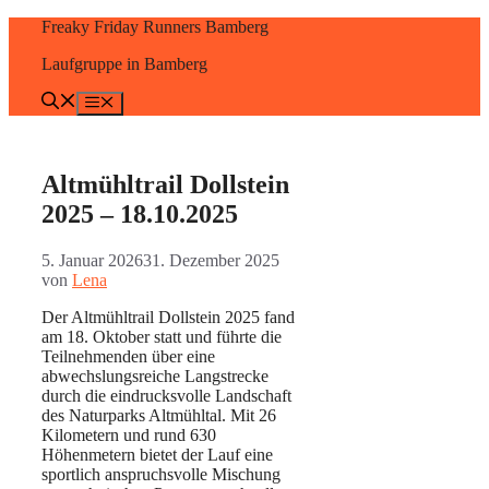
Zum
Freaky Friday Runners Bamberg
Inhalt
Laufgruppe in Bamberg
springen
Menü
Altmühltrail Dollstein
2025 – 18.10.2025
5. Januar 2026
31. Dezember 2025
von
Lena
Der Altmühltrail Dollstein 2025 fand
am 18. Oktober statt und führte die
Teilnehmenden über eine
abwechslungsreiche Langstrecke
durch die eindrucksvolle Landschaft
des Naturparks Altmühltal. Mit 26
Kilometern und rund 630
Höhenmetern bietet der Lauf eine
sportlich anspruchsvolle Mischung